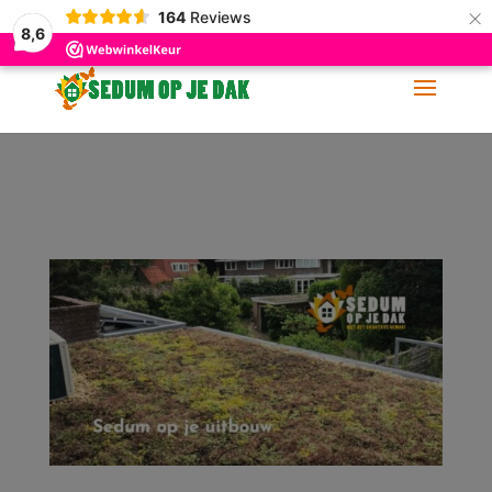
×
164
Reviews
06-11 88 62 60
info@sedumopjedak.nl
8,6