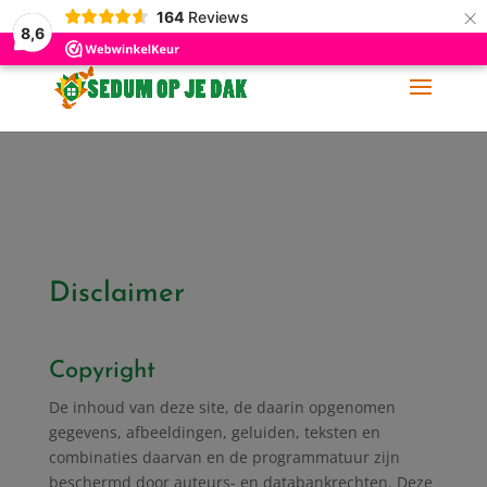
×
164
Reviews
06-11 88 62 60
info@sedumopjedak.nl
8,6
Disclaimer
Copyright
De inhoud van deze site, de daarin opgenomen
gegevens, afbeeldingen, geluiden, teksten en
combinaties daarvan en de programmatuur zijn
beschermd door auteurs- en databankrechten. Deze