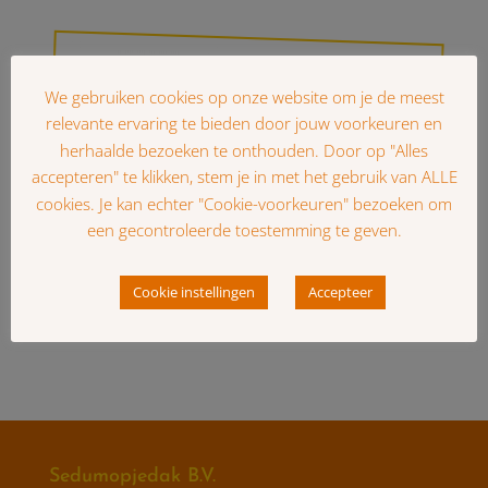
We gebruiken cookies op onze website om je de meest
relevante ervaring te bieden door jouw voorkeuren en
herhaalde bezoeken te onthouden. Door op "Alles
accepteren" te klikken, stem je in met het gebruik van ALLE
cookies. Je kan echter "Cookie-voorkeuren" bezoeken om
een gecontroleerde toestemming te geven.
Cookie instellingen
Accepteer
Sedumopjedak B.V.