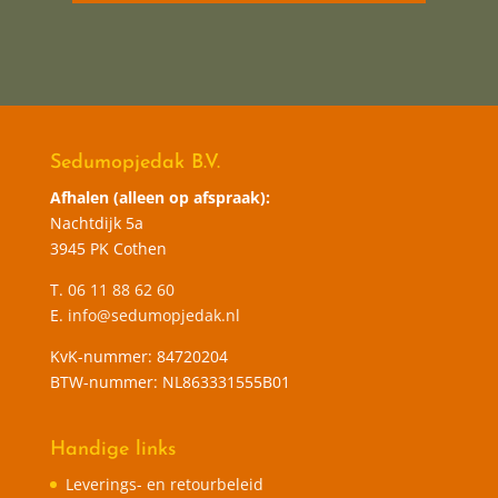
Sedumopjedak B.V.
Afhalen (alleen op afspraak):
Nachtdijk 5a
3945 PK Cothen
T.
06 11 88 62 60
E.
info@sedumopjedak.nl
KvK-nummer: 84720204
BTW-nummer: NL863331555B01
Handige links
Leverings- en retourbeleid