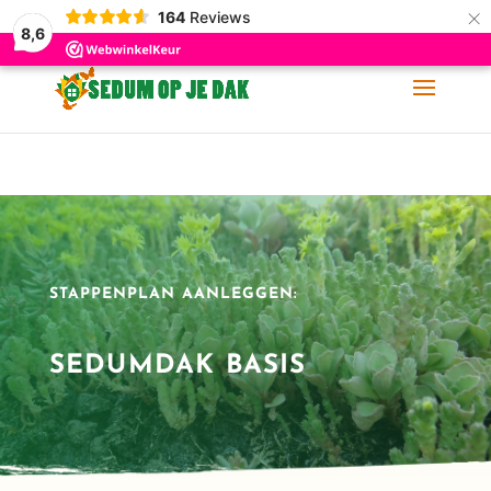
×
164
Reviews
06-11 88 62 60
info@sedumopjedak.nl
8,6
STAPPENPLAN AANLEGGEN:
SEDUMDAK BASIS