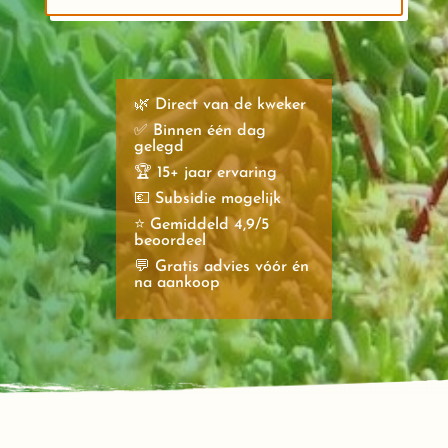
🌿 Direct van de kweker
✅ Binnen één dag
gelegd
🏆 15+ jaar ervaring
💶 Subsidie mogelijk
⭐ Gemiddeld 4,9/5
beoordeel
💬 Gratis advies vóór én
na aankoop