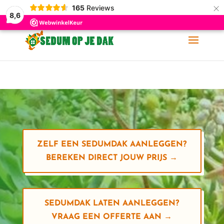
×
165
Reviews
06-11 88 62 60
info@sedumopjedak.nl
8,6
ZELF EEN SEDUMDAK AANLEGGEN?
BEREKEN DIRECT JOUW PRIJS →
SEDUMDAK LATEN AANLEGGEN?
VRAAG EEN OFFERTE AAN →