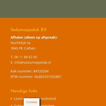
Sedumopjedak B.V.
Afhalen (alleen op afspraak):
Nachtdijk 5a
3945 PK Cothen
T.
06 11 88 62 60
E.
info@sedumopjedak.nl
KvK-nummer: 84720204
BTW-nummer: NL863331555B01
Handige links
Leverings- en retourbeleid
Cookies
Subsidie op Sedumdaken