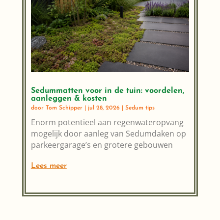
Sedummatten voor in de tuin: voordelen,
aanleggen & kosten
door
Tom Schipper
|
jul 28, 2026
|
Sedum tips
Enorm potentieel aan regenwateropvang
mogelijk door aanleg van Sedumdaken op
parkeergarage’s en grotere gebouwen
Lees meer