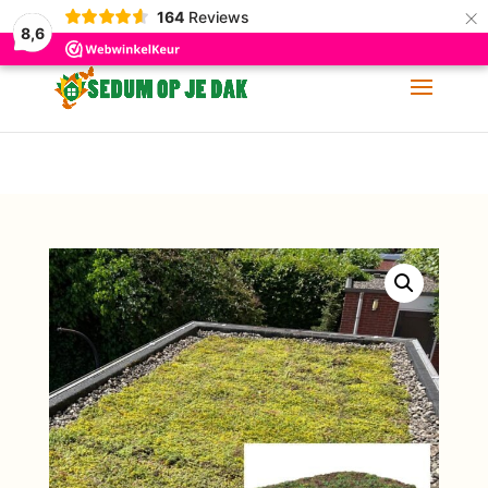
×
164
Reviews
06-11 88 62 60
info@sedumopjedak.nl
8,6