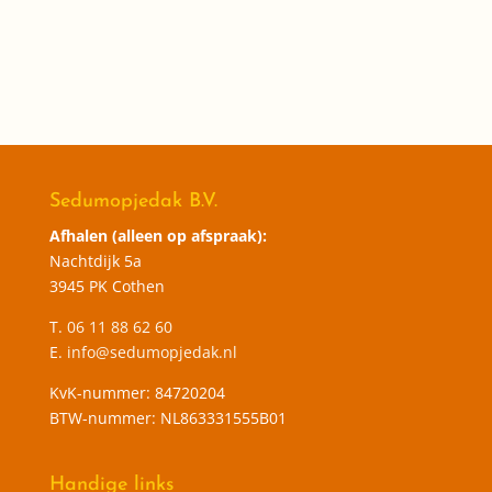
Sedumopjedak B.V.
Afhalen (alleen op afspraak):
Nachtdijk 5a
3945 PK Cothen
T.
06 11 88 62 60
E.
info@sedumopjedak.nl
KvK-nummer: 84720204
BTW-nummer: NL863331555B01
Handige links