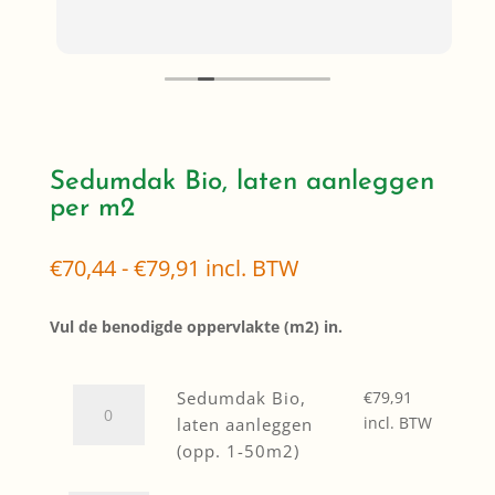
J
z
d
z
r
H
Sedumdak Bio, laten aanleggen
per m2
Prijsklasse:
€
70,44
-
€
79,91
incl. BTW
€70,44
tot
Vul de benodigde oppervlakte (m2) in.
€79,91
Sedumdak
Sedumdak Bio,
€
79,91
Bio,
incl. BTW
laten aanleggen
laten
(opp. 1-50m2)
aanleggen