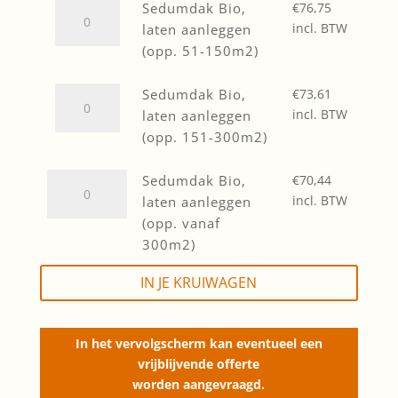
(opp.
Sedumdak
Sedumdak Bio,
€
76,75
1-
Bio,
incl. BTW
laten aanleggen
50m2)
laten
(opp. 51-150m2)
quantity
aanleggen
(opp.
Sedumdak
Sedumdak Bio,
€
73,61
51-
Bio,
incl. BTW
laten aanleggen
150m2)
laten
(opp. 151-300m2)
quantity
aanleggen
(opp.
Sedumdak
Sedumdak Bio,
€
70,44
151-
Bio,
incl. BTW
laten aanleggen
300m2)
laten
(opp. vanaf
quantity
aanleggen
300m2)
(opp.
IN JE KRUIWAGEN
vanaf
300m2)
quantity
In het vervolgscherm kan eventueel een
vrijblijvende offerte
worden aangevraagd.