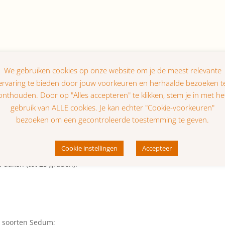
estaat uit:
tot acht soorten Sedum. Deze mat kan eenvoudig worden uitgerol
daken (tot 25 graden).
e soorten Sedum;