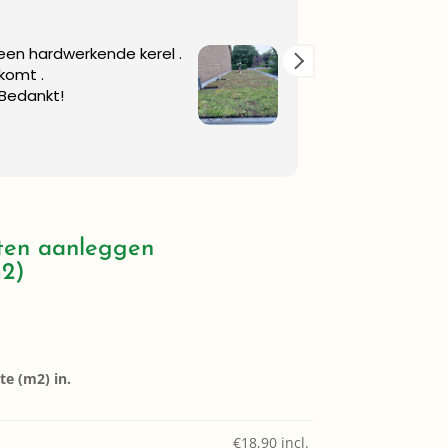
 een hardwerkende kerel .
Goeie kwaliteit
 komt .
 Bedankt!
ten aanleggen
m2)
e (m2) in.
€
18,90
incl.