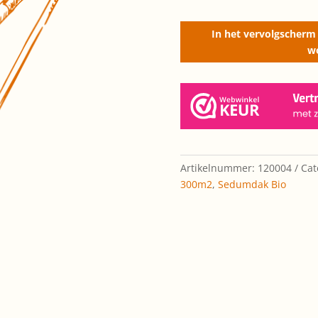
vanaf
300m2)
In het vervolgscherm 
quantity
w
Artikelnummer:
120004
Cat
300m2
,
Sedumdak Bio