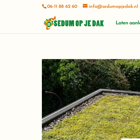
06-11 88 62 60
info@sedumopjedak.nl
Laten aan
Marietta Keijzer
1 day ago