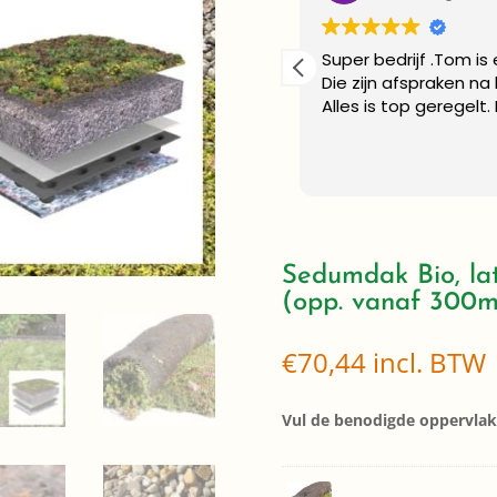
rs en een prachtig
Super bedrijf .Tom is
Die zijn afspraken na
Alles is top geregelt.
Sedumdak Bio, la
(opp. vanaf 300
€
70,44
incl. BTW
Vul de benodigde oppervlakt