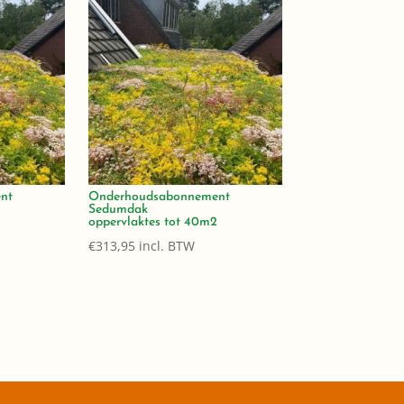
nt
Onderhoudsabonnement
Sedumdak
2
oppervlaktes tot 40m2
€
313,95
incl. BTW