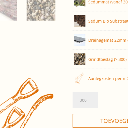
Sedummat (vanaf 30
Sedum Bio Substraat
Drainagemat 22mm (
Grindtoeslag (> 300)
Aanlegkosten per m
Sedumdak
Bio,
laten
aanleggen
TOEVOEG
(opp.