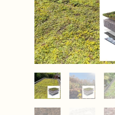
ade aan ons groendak.
Leuke mannen, harde werke
denken en kon het op
groen dak
lle reactie, super
 dat extraatje. Zeker een