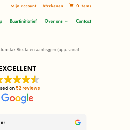
Mijn account
Afrekenen
0 items
p
Buurtinitiatief
Over ons
Contact
dumdak Bio, laten aanleggen (opp. vanaf
EXCELLENT
sed on
52 reviews
der
Luuk B
2 weeks