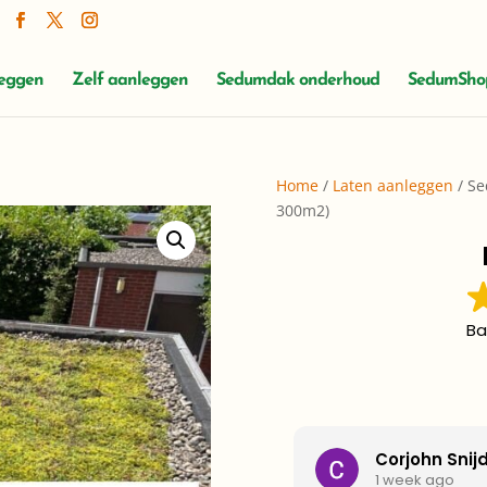
leggen
Zelf aanleggen
Sedumdak onderhoud
SedumSho
Home
/
Laten aanleggen
/ Se
300m2)
Ba
Corjohn Snij
1 week ago