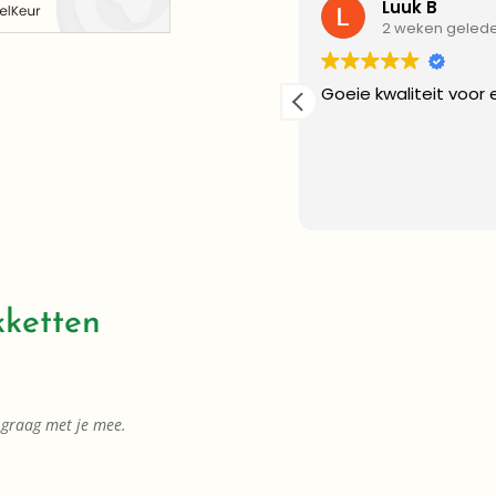
Luuk B
2 weken geled
Goeie kwaliteit voor 
rdwerkende kerel . Die zijn
kt!
kketten
n graag met je mee.