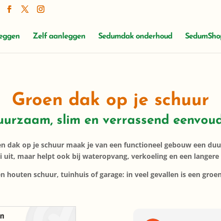
leggen
Zelf aanleggen
Sedumdak onderhoud
SedumSho
Groen dak op je schuur
urzaam, slim en verrassend eenvou
en dak op je schuur maak je van een functioneel gebouw een du
oi uit, maar helpt ook bij wateropvang, verkoeling en een langere
n houten schuur, tuinhuis of garage: in veel gevallen is een groe