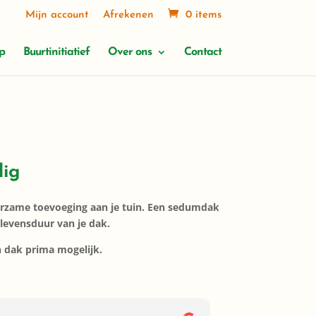
Mijn account
Afrekenen
0 items
p
Buurtinitiatief
Over ons
Contact
dig
urzame toevoeging aan je tuin. Een sedumdak
 levensduur van je dak.
n dak prima mogelijk.