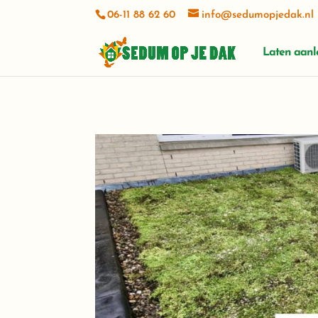
06-11 88 62 60
info@sedumopjedak.nl
Laten aan
Corjohn Snijder
1 week ago