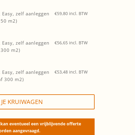
Easy, zelf aanleggen
€
59,80
incl. BTW
150 m2)
Easy, zelf aanleggen
€
56,65
incl. BTW
-300 m2)
Easy, zelf aanleggen
€
53,48
incl. BTW
af 300 m2)
 JE KRUIWAGEN
kan eventueel een vrijblijvende offerte
orden aangevraagd.