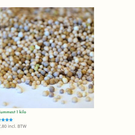
ummest 1 kilo
,80
incl. BTW
dering
5