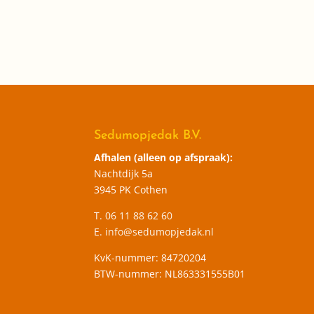
Sedumopjedak B.V.
Afhalen (alleen op afspraak):
Nachtdijk 5a
3945 PK Cothen
T.
06 11 88 62 60
E.
info@sedumopjedak.nl
KvK-nummer: 84720204
BTW-nummer: NL863331555B01