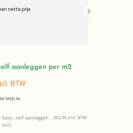
een nette prijs
Je kan sedum l
zelf doen met 
Tom. Was een a
plaatsen waard
zomer lekker ko
Read more
erom. Iedereen
elf aanleggen per m2
ijsklasse:
ncl. BTW
53,48
t
e (m2) in.
62,95
Easy, zelf aanleggen
€
62,95
incl. BTW
0 m2)