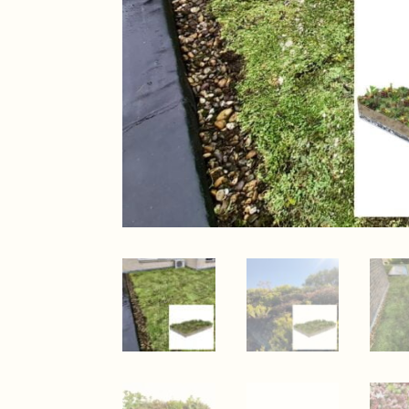
ade aan ons groendak.
Super bedrijf .Tom is een h
denken en kon het op
Die zijn afspraken na komt .
lle reactie, super
Alles is top geregelt. Bedan
 dat extraatje. Zeker een