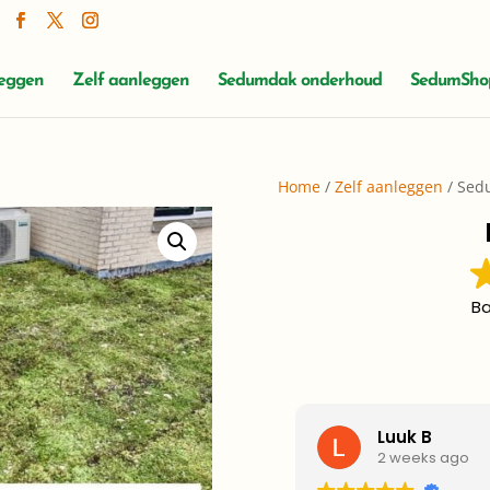
leggen
Zelf aanleggen
Sedumdak onderhoud
SedumSho
Home
/
Zelf aanleggen
/ Sed
B
Luuk B
2 weeks ago