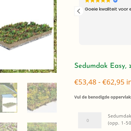
ardwerkende kerel .
Goeie kwaliteit voor 
kt!
Sedumdak Easy, z
Pr
€
53,48
-
€
62,95
i
€
to
Vul de benodigde oppervlakt
€
Sedumdak
Sedumdak 
Easy,
(opp. 1-5
zelf