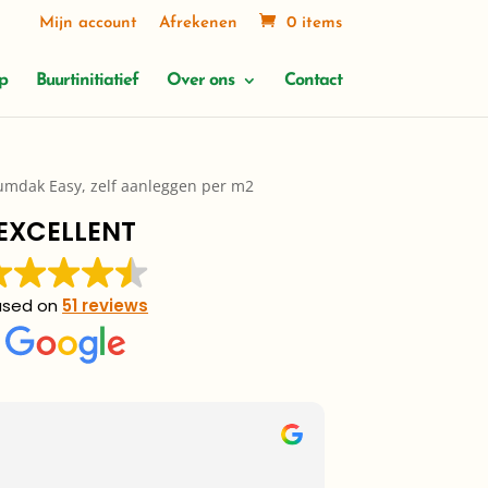
Mijn account
Afrekenen
0 items
p
Buurtinitiatief
Over ons
Contact
umdak Easy, zelf aanleggen per m2
EXCELLENT
ased on
51 reviews
John B
3 weeks