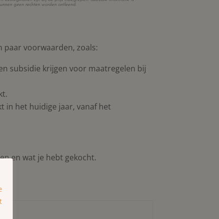
unnen geen rechten worden ontleend.
n paar voorwaarden, zoals:
 geen subsidie krijgen voor maatregelen bij
kt.
 in het huidige jaar, vanaf het
en en wat je hebt gekocht.