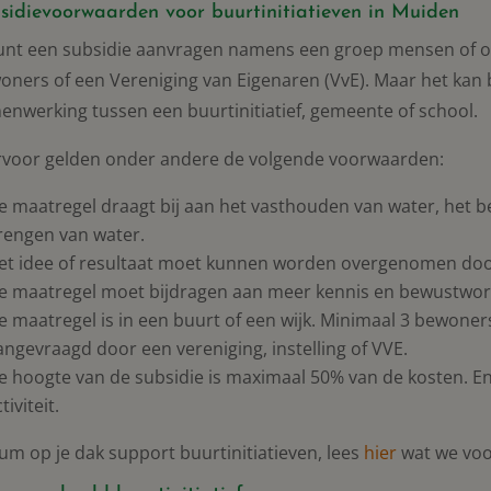
sidievoorwaarden voor buurtinitiatieven in Muiden
kunt een subsidie aanvragen namens een groep mensen of or
oners of een Vereniging van Eigenaren (VvE). Maar het kan
enwerking tussen een buurtinitiatief, gemeente of school.
rvoor gelden onder andere de volgende voorwaarden:
e maatregel draagt bij aan het vasthouden van water, het 
rengen van water.
et idee of resultaat moet kunnen worden overgenomen doo
e maatregel moet bijdragen aan meer kennis en bewustword
e maatregel is in een buurt of een wijk. Minimaal 3 bewone
angevraagd door een vereniging, instelling of VVE.
e hoogte van de subsidie is maximaal 50% van de kosten. E
tiviteit.
um op je dak support buurtinitiatieven, lees
hier
wat we voo