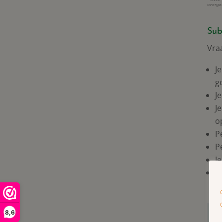
overge
Sub
Vra
J
g
J
J
o
P
P
J
J
8,6