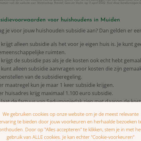
nomen van de website van Waterschap Amstel, Gooi en Vecht op 3 april 2022. Aan deze berekeningen k
sidievoorwaarden voor huishoudens in Muiden
ag je voor jouw huishouden subsidie aan? Dan gelden er ee
e krijgt alleen subsidie als het voor je eigen huis is. Je kunt
emeenschappelijke ruimten.
e krijgt de subsidie pas als je de kosten ook echt hebt gemaa
e kunt alleen subsidie aanvragen voor kosten die zijn gemaakt
penstellen van de subsidieregeling.
er maatregel kun je maar 1 keer subsidie krijgen.
er huisadres krijg maximaal 1.100 euro subsidie.
e laat de factuur van Sedumopjedak zien met daarop de kost
e maakt foto’s voordat je begint en van het eindresultaat.
REKENVOORBEELD: Particulier