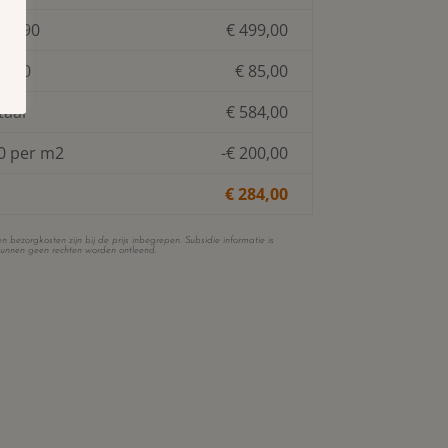
 49,90
€ 499,00
85,00
€ 85,00
taal
€ 584,00
00 per m2
-€ 200,00
€ 284,00
bezorgkosten zijn bij de prijs inbegrepen. Subsidie informatie is
unnen geen rechten worden ontleend.