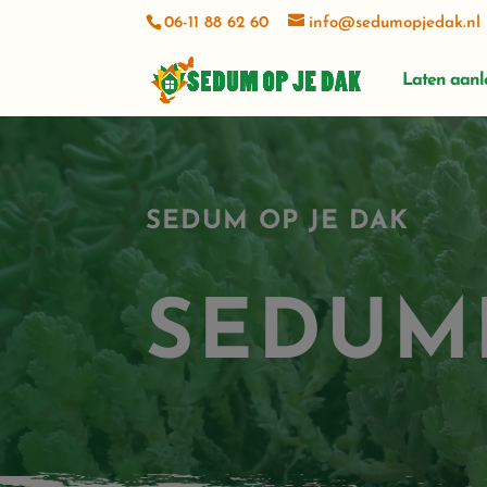
06-11 88 62 60
info@sedumopjedak.nl
Laten aan
SEDUM OP JE DAK
SEDUM