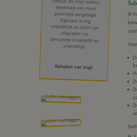
Sub
Je 
bew
sam
Hie
vriendelijk.
D
b
Reindert van Vugt
H
D
D
a
D
ac
Sed