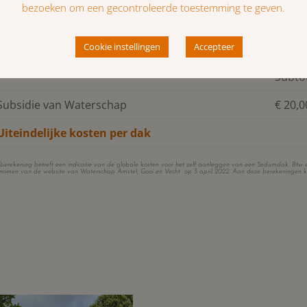
Sedumdak Basis pakket
10 x €
Transportkosten
1 x € 
Subto
Subsidie van Waterschap
€ 20,
Uiteindelijke kosten per dak
berekening betreft een indicatie van de globale kosten voor het zelf aanleggen van een Sedumdak. Btw en 
nomen van de website van Waterschap Amstel, Gooi en Vecht op 3 april 2022. Aan deze berekeningen k