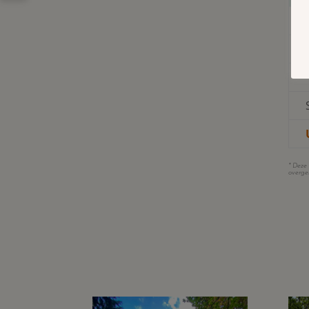
* Deze 
overge