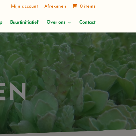
Mijn account
Afrekenen
0 items
p
Buurtinitiatief
Over ons
Contact
EN