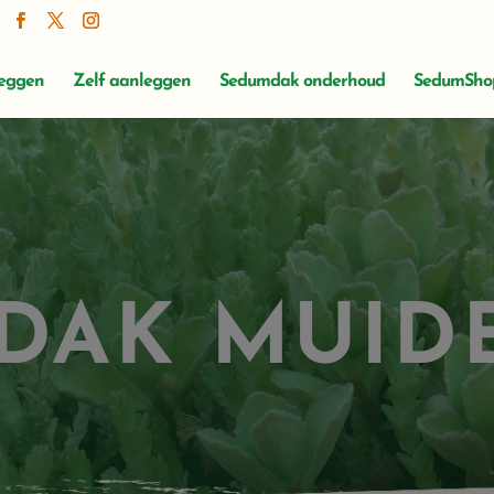
leggen
Zelf aanleggen
Sedumdak onderhoud
SedumSho
DAK MUID