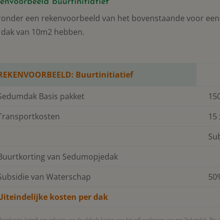
envoorbeeld buurtinitiatief
ronder een rekenvoorbeeld van het bovenstaande voor een b
 dak van 10m2 hebben.
REKENVOORBEELD: Buurtinitiatief
Sedumdak Basis pakket
150
Transportkosten
15 
Su
Buurtkorting van Sedumopjedak
Subsidie van Waterschap
50
Uiteindelijke kosten per dak
berekening betreft een indicatie van de globale kosten voor het zelf aanleggen van een Sedumdak. Btw en 