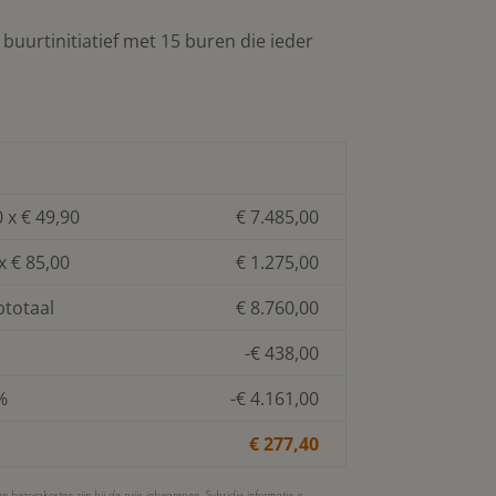
uurtinitiatief met 15 buren die ieder
 x € 49,90
€ 7.485,00
x € 85,00
€ 1.275,00
btotaal
€ 8.760,00
-€ 438,00
%
-€ 4.161,00
€ 277,40
bezorgkosten zijn bij de prijs inbegrepen. Subsidie informatie is