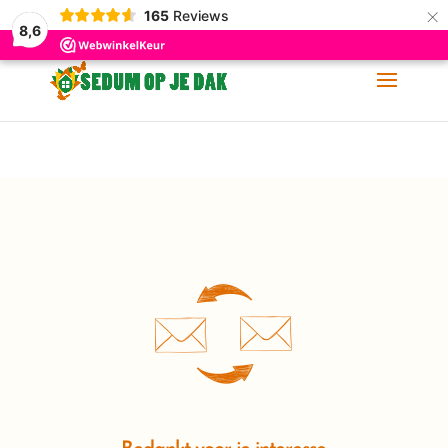
×
165
Reviews
06-11 88 62 60
info@sedumopjedak.nl
8,6