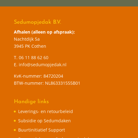
Sedumopjedak B.V.
Afhalen (alleen op afspraak):
Nachtdijk 5a
3945 PK Cothen
T.
06 11 88 62 60
E.
info@sedumopjedak.nl
KvK-nummer: 84720204
BTW-nummer: NL863331555B01
Handige links
Leverings- en retourbeleid
Subsidie op Sedumdaken
Buurtinitiatief Support