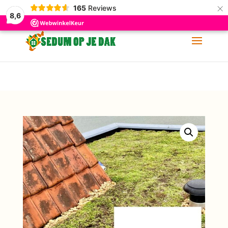
×
165
Reviews
06-11 88 62 60
info@sedumopjedak.nl
8,6