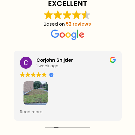
EXCELLENT
Based on
52 reviews
Corjohn Snijder
1 week ago
G
Super bedrijf .Tom is een hardwerkende
Read more
kerel . Die zijn afspraken na komt .
Alles is top geregelt. Bedankt!