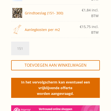
€
1,84
incl.
Grindtoeslag (151- 300)
BTW
€
15,75
incl.
Aanlegkosten per m2
BTW
Sedumdak
Basis,
laten
aanleggen
TOEVOEGEN AAN WINKELWAGEN
(opp.
151-
300m2)
In het vervolgscherm kan eventueel een
quantity
vrijblijvende offerte
worden aangevraagd.