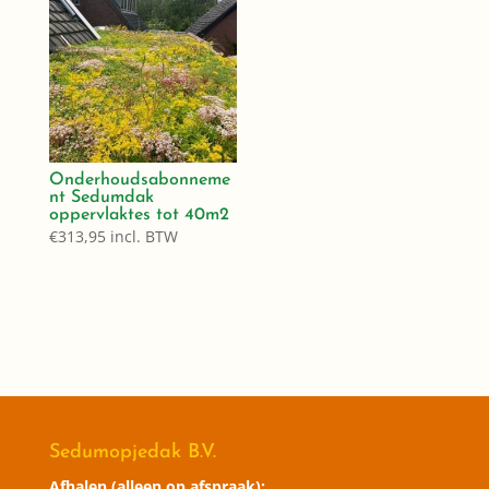
Onderhoudsabonneme
nt Sedumdak
oppervlaktes tot 40m2
€
313,95
incl. BTW
Sedumopjedak B.V.
Afhalen (alleen op afspraak):