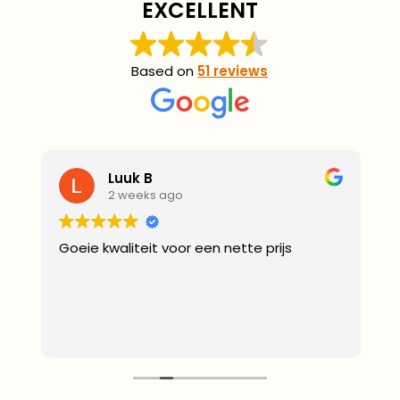
EXCELLENT
Based on
51 reviews
Luuk B
2 weeks ago
Goeie kwaliteit voor een nette prijs
J
z
d
z
r