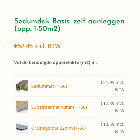
H
Sedumdak Basis, zelf aanleggen
(opp. 1-50m2)
€
52,45
incl. BTW
Vul de benodigde oppervlakte (m2) in.
€
21,95
incl.
Sedummat (1-50)
BTW
€
17,89
incl.
Substraatmat 40mm (1-50)
BTW
€
10,59
incl.
Drainagemat 22mm (1-50)
BTW