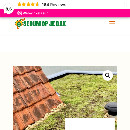
×
164
Reviews
06-11 88 62 60
info@sedumopjedak.nl
8,6