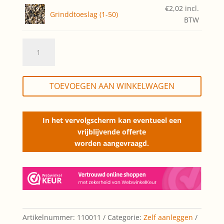
€
2,02
incl.
Grinddtoeslag (1-50)
BTW
Sedumdak
Basis,
zelf
aanleggen
TOEVOEGEN AAN WINKELWAGEN
(opp.
1-
50m2)
In het vervolgscherm kan eventueel een
quantity
vrijblijvende offerte
worden aangevraagd.
Artikelnummer:
110011
Categorie:
Zelf aanleggen