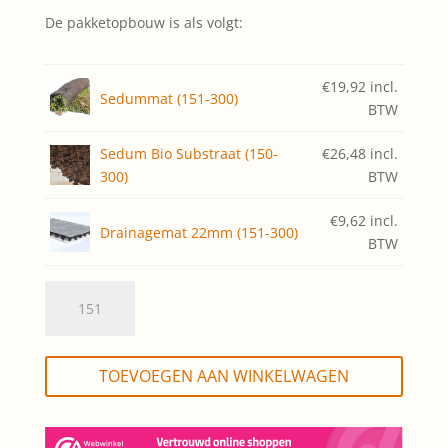
De pakketopbouw is als volgt:
€
19,92
incl.
Sedummat (151-300)
BTW
Sedum Bio Substraat (150-
€
26,48
incl.
300)
BTW
€
9,62
incl.
Drainagemat 22mm (151-300)
BTW
Sedumdak
Bio,
zelf
aanleggen
TOEVOEGEN AAN WINKELWAGEN
(opp.
151-
300m2,