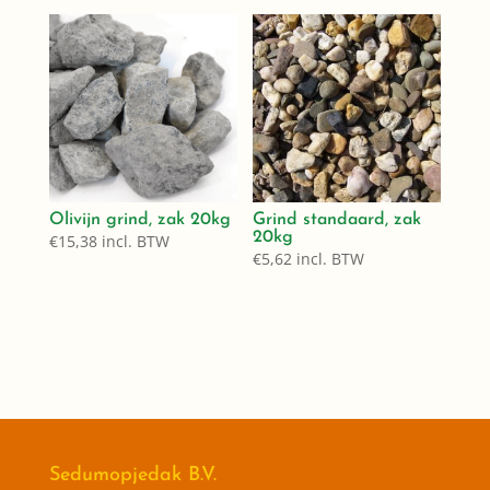
Olivijn grind, zak 20kg
Grind standaard, zak
20kg
€
15,38
incl. BTW
€
5,62
incl. BTW
Sedumopjedak B.V.