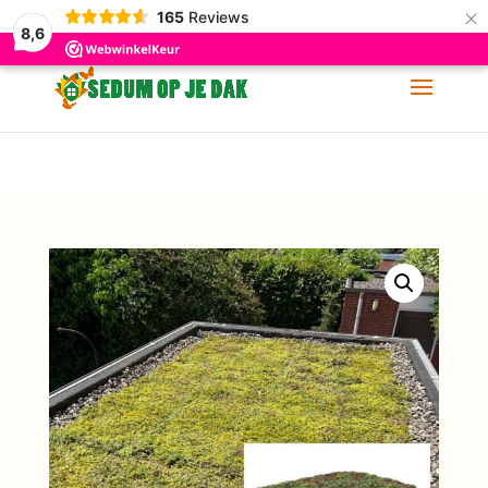
×
165
Reviews
06-11 88 62 60
info@sedumopjedak.nl
8,6