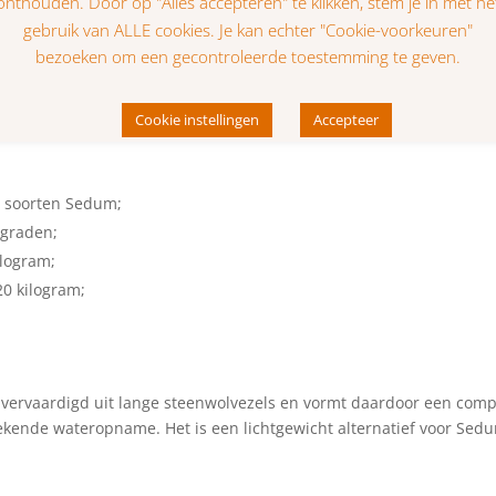
 bestaat uit:
tot acht soorten Sedum. Deze mat kan eenvoudig worden uitgerol
daken (tot 25 graden).
e soorten Sedum;
 graden;
ilogram;
20 kilogram;
t vervaardigd uit lange steenwolvezels en vormt daardoor een compa
tekende wateropname. Het is een lichtgewicht alternatief voor S