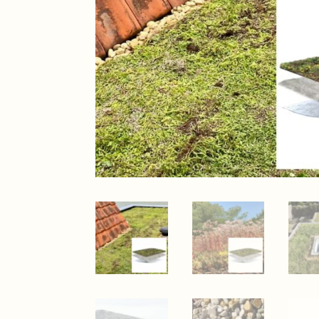
schade aan ons groendak.
Leuke mannen, harde wer
eedenken en kon het op
groen dak
nelle reactie, super
on dat extraatje. Zeker een