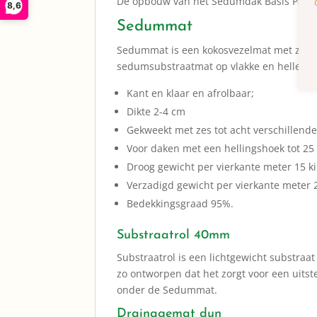
De opbouw van het Sedumdak Basis Pakket
8,6
Sedummat
Sedummat is een kokosvezelmat met zes 
sedumsubstraatmat op vlakke en hellende 
Kant en klaar en afrolbaar;
Dikte 2-4 cm
Gekweekt met zes tot acht verschillend
Voor daken met een hellingshoek tot 25
Droog gewicht per vierkante meter 15 k
Verzadigd gewicht per vierkante meter 
Bedekkingsgraad 95%.
Substraatrol 40mm
Substraatrol is een lichtgewicht substraa
zo ontworpen dat het zorgt voor een uits
onder de Sedummat.
Drainagemat dun