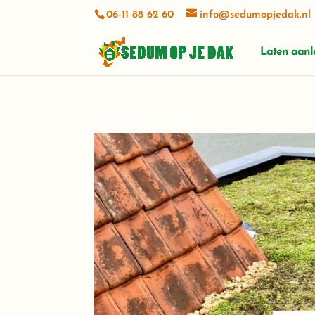
06-11 88 62 60
info@sedumopjedak.nl
Laten aan
Marietta Keijzer
1 day ago