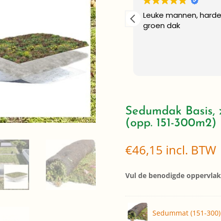
kers en een prachtig
Super bedrijf .Tom 
Die zijn afspraken 
Alles is top gerege
Sedumdak Basis, 
(opp. 151-300m2)
€
46,15
incl. BTW
Vul de benodigde oppervlakt
Sedummat (151-300)