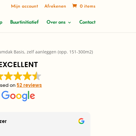
Mijn account
Afrekenen
0 items
p
Buurtinitiatief
Over ons
Contact
mdak Basis, zelf aanleggen (opp. 151-300m2)
EXCELLENT
sed on
52 reviews
ijder
Luuk 
2 wee