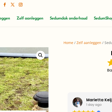
leggen
Zelf aanleggen
Sedumdak onderhoud
SedumSho
Home
/
Zelf aanleggen
/ Sedu
Ba
Corjohn Sn
1 week ago