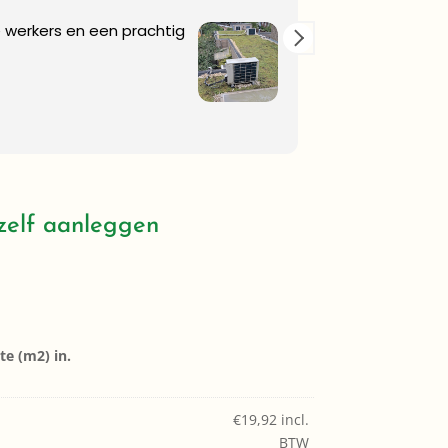
is een hardwerkende kerel .
Goeie kwalite
na komt .
lt. Bedankt!
zelf aanleggen
e (m2) in.
€
19,92
incl.
BTW