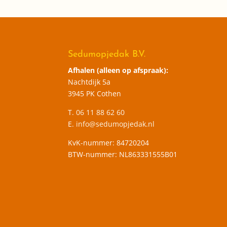
Sedumopjedak B.V.
Afhalen (alleen op afspraak):
Nachtdijk 5a
3945 PK Cothen
T.
06 11 88 62 60
E.
info@sedumopjedak.nl
KvK-nummer: 84720204
BTW-nummer: NL863331555B01