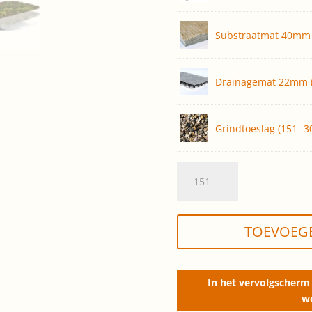
Substraatmat 40mm 
Drainagemat 22mm (
Grindtoeslag (151- 3
Sedumdak
Basis,
zelf
aanleggen
TOEVOEG
(opp.
151-
300m2)
In het vervolgscherm 
quantity
w