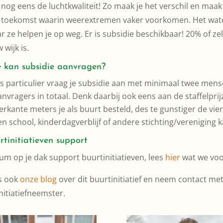
 nog eens de luchtkwaliteit! Zo maak je het verschil en maak
 toekomst waarin weerextremen vaker voorkomen. Het waters
 ze helpen je op weg. Er is subsidie beschikbaar! 20% of zel
 wijk is.
 kan subsidie aanvragen?
ls particulier vraag je subsidie aan met minimaal twee mensen
anvragers in totaal. Denk daarbij ook eens aan de staffelp
ierkante meters je als buurt besteld, des te gunstiger de vie
en school, kinderdagverblijf of andere stichting/vereniging 
rtinitiatieven support
um op je dak support buurtinitiatieven, lees
hier
wat we voo
s ook
onze blog
over dit buurtinitiatief en neem contact me
nitiatiefneemster.