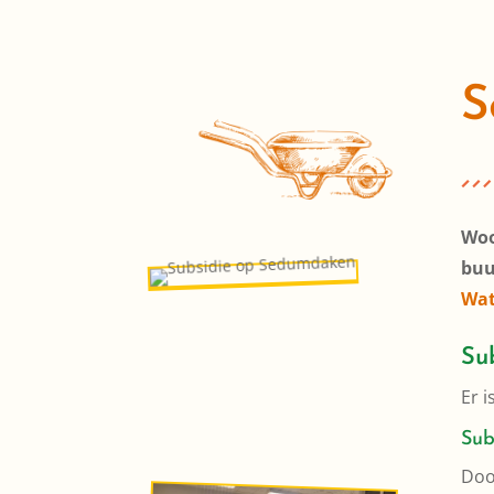
S
Woo
buur
Wat
Su
Er i
Sub
Doo