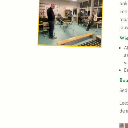
ook
Een
maar
jouw
Wie
A
a
v
E
Buu
Sed
Lee
de i