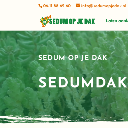
06-11 88 62 60
info@sedumopjedak.nl
Laten aan
SEDUM OP JE DAK
SEDUMDAK