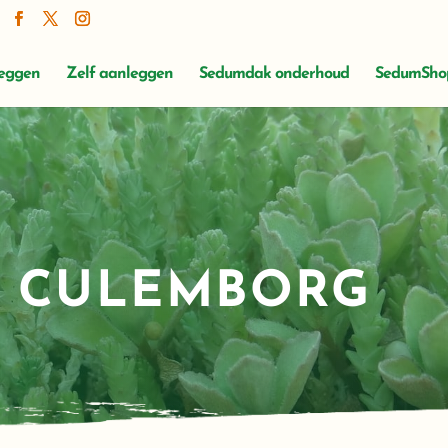
leggen
Zelf aanleggen
Sedumdak onderhoud
SedumSho
 CULEMBORG