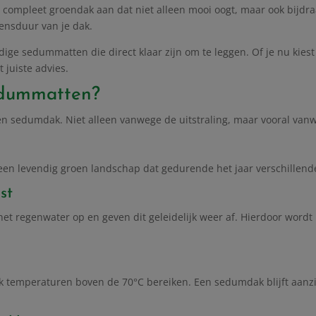
en compleet groendak aan dat niet alleen mooi oogt, maar ook bijd
vensduur van je dak.
ige sedummatten die direct klaar zijn om te leggen. Of je nu kiest 
 juiste advies.
edummatten?
n sedumdak. Niet alleen vanwege de uitstraling, maar vooral vanw
een levendig groen landschap dat gedurende het jaar verschillende
st
 regenwater op en geven dit geleidelijk weer af. Hierdoor wordt h
k temperaturen boven de 70°C bereiken. Een sedumdak blijft aanzi