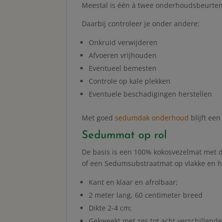
Meestal is één à twee onderhoudsbeurten
Daarbij controleer je onder andere:
Onkruid verwijderen
Afvoeren vrijhouden
Eventueel bemesten
Controle op kale plekken
Eventuele beschadigingen herstellen
Met goed
sedumdak onderhoud
blijft ee
Sedummat op rol
De basis is een 100% kokosvezelmat met 
of een Sedumsubstraatmat op vlakke en he
Kant en klaar en afrolbaar;
2 meter lang, 60 centimeter breed
Dikte 2-4 cm;
Gekweekt met zes tot acht verschillend