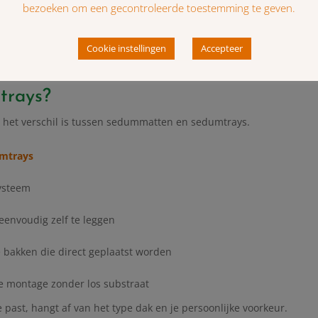
dak:
xtra te bestellen voor snijverlies bij dakranden, afvoeren of obstak
trays?
at het verschil is tussen sedummatten en sedumtrays.
mtrays
ysteem
eenvoudig zelf te leggen
 bakken die direct geplaatst worden
e montage zonder los substraat
e past, hangt af van het type dak en je persoonlijke voorkeur.