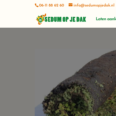
06-11 88 62 60
info@sedumopjedak.nl
Laten aan