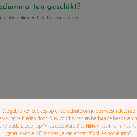
sedummatten geschikt?
e platte daken en licht hellende daken.
erust
contact
met ons op. We denken graag met je mee.
eb ik nodig?
vierkante meter (m²)
.