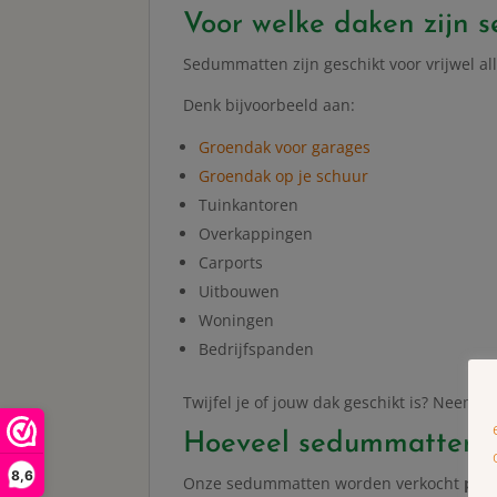
Voor welke daken zijn 
Sedummatten zijn geschikt voor vrijwel all
Denk bijvoorbeeld aan:
Groendak voor garages
Groendak op je schuur
Tuinkantoren
Overkappingen
Carports
Uitbouwen
Woningen
Bedrijfspanden
Twijfel je of jouw dak geschikt is? Neem g
Hoeveel sedummatten h
8,6
Onze sedummatten worden verkocht
per 