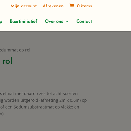
Mijn account
Afrekenen
0 items
p
Buurtinitiatief
Over ons
Contact
edummat op rol
rol
ezelmat met daarop zes tot acht soorten
ig worden uitgerold (afmeting 2m x 0,6m) op
of een Sedumsubstraatmat op vlakke en
n).