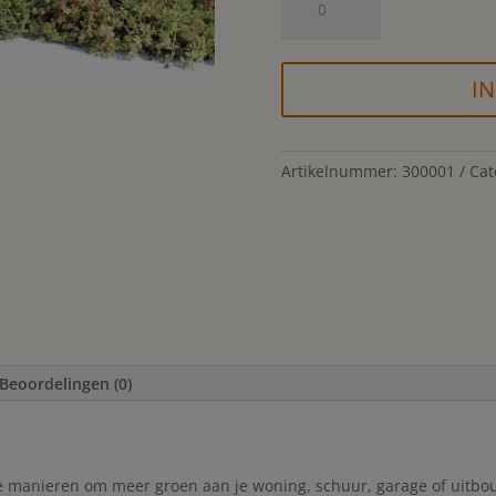
op
rol
quantity
IN
Artikelnummer:
300001
Cat
Beoordelingen (0)
n
 manieren om meer groen aan je woning, schuur, garage of uitbou