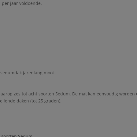
 per jaar voldoende.
n sedumdak jarenlang mooi.
daarop zes tot acht soorten Sedum. De mat kan eenvoudig worden 
llende daken (tot 25 graden).
e soorten Sedum;