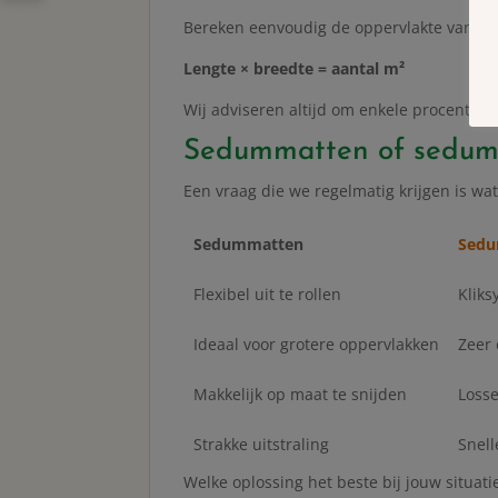
Bereken eenvoudig de oppervlakte van je 
Lengte × breedte = aantal m²
Wij adviseren altijd om enkele procenten e
Sedummatten of sedum
Een vraag die we regelmatig krijgen is w
Sedummatten
Sedu
Flexibel uit te rollen
Kliks
Ideaal voor grotere oppervlakken
Zeer 
Makkelijk op maat te snijden
Losse
Strakke uitstraling
Snell
Welke oplossing het beste bij jouw situati