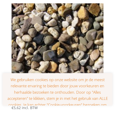
Grind standaard, zak 20kg
€
5,62
incl. BTW