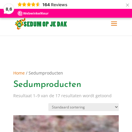
×
164
Reviews
06-11 88 62 60
info@sedumopjedak.nl
8,6
Home
/ Sedumproducten
Sedumproducten
Resultaat 1–9 van de 17 resultaten wordt getoond