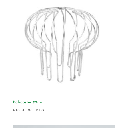
Bolrooster ⌀8cm
€
18,90
incl. BTW