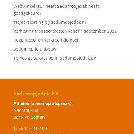
Webwinkelkeur heeft Sedumopjedak heeft
goedgekeurd!
‘Najaarskorting bij sedumopjedak.nl’
Verhoging transportkosten vanaf 1 september 2022
Keep it cool en vergroen de boel!
Sedum op je uitbouw
Tomco Zeist gaat op in Sedumopjedak BV
Sedumopjedak B.V.
Afhalen (alleen op afspraak):
Nachtdijk 5a
3945 PK Cothen
T.
06 11 88 62 60