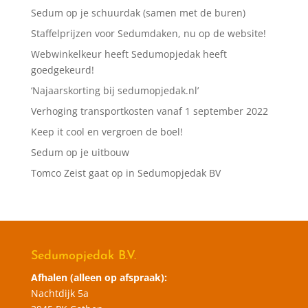
Sedum op je schuurdak (samen met de buren)
Staffelprijzen voor Sedumdaken, nu op de website!
Webwinkelkeur heeft Sedumopjedak heeft
goedgekeurd!
‘Najaarskorting bij sedumopjedak.nl’
Verhoging transportkosten vanaf 1 september 2022
Keep it cool en vergroen de boel!
Sedum op je uitbouw
Tomco Zeist gaat op in Sedumopjedak BV
Sedumopjedak B.V.
Afhalen (alleen op afspraak):
Nachtdijk 5a