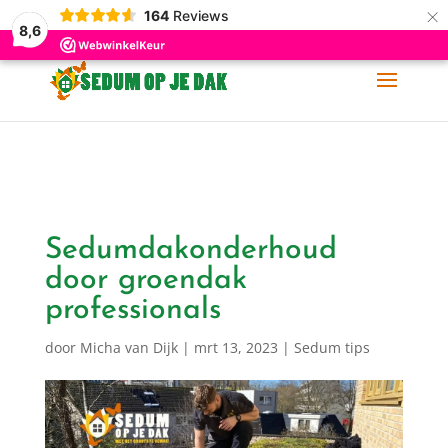
×
164
Reviews
06-11 88 62 60
info@sedumopjedak.nl
8,6
Sedumdakonderhoud
door groendak
professionals
door
Micha van Dijk
|
mrt 13, 2023
|
Sedum tips