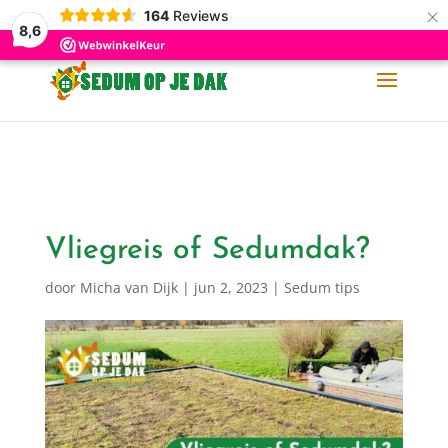
×
164
Reviews
06-11 88 62 60
info@sedumopjedak.nl
8,6
Vliegreis of Sedumdak?
door
Micha van Dijk
|
jun 2, 2023
|
Sedum tips