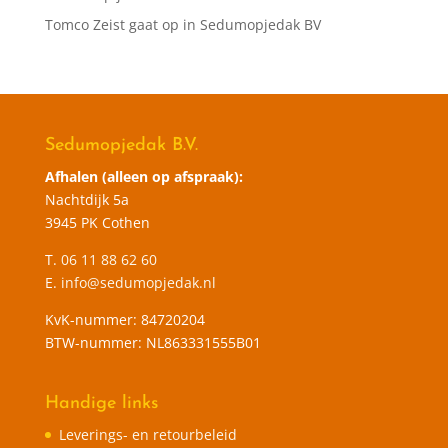
Tomco Zeist gaat op in Sedumopjedak BV
Sedumopjedak B.V.
Afhalen (alleen op afspraak):
Nachtdijk 5a
3945 PK Cothen
T.
06 11 88 62 60
E.
info@sedumopjedak.nl
KvK-nummer: 84720204
BTW-nummer: NL863331555B01
Handige links
Leverings- en retourbeleid