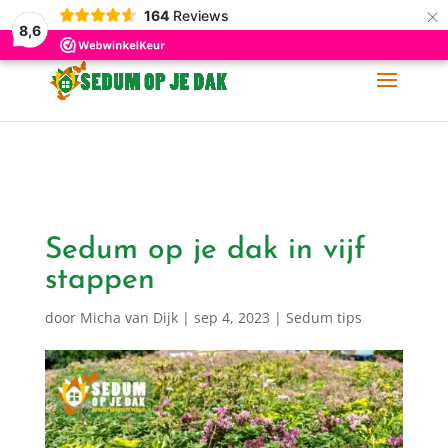
×
164
Reviews
06-11 88 62 60
info@sedumopjedak.nl
8,6
Sedum op je dak in vijf
stappen
door
Micha van Dijk
|
sep 4, 2023
|
Sedum tips