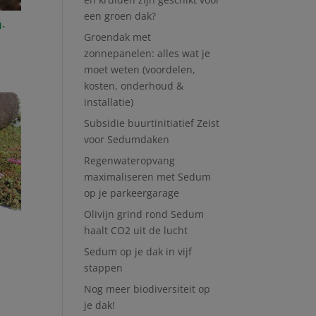
een groen dak?
1-
Groendak met
zonnepanelen: alles wat je
moet weten (voordelen,
kosten, onderhoud &
installatie)
Subsidie buurtinitiatief Zeist
voor Sedumdaken
Regenwateropvang
maximaliseren met Sedum
op je parkeergarage
Olivijn grind rond Sedum
haalt CO2 uit de lucht
Sedum op je dak in vijf
stappen
Nog meer biodiversiteit op
je dak!