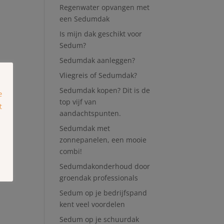
Regenwater opvangen met
een Sedumdak
Is mijn dak geschikt voor
Sedum?
Sedumdak aanleggen?
Vliegreis of Sedumdak?
Sedumdak kopen? Dit is de
e
top vijf van
t
aandachtspunten.
Sedumdak met
zonnepanelen, een mooie
combi!
Sedumdakonderhoud door
groendak professionals
Sedum op je bedrijfspand
kent veel voordelen
Sedum op je schuurdak