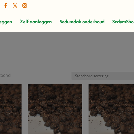
leggen
Zelf aanleggen
Sedumdak onderhoud
SedumSho
etoond