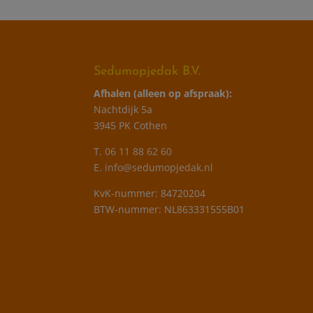
Sedumopjedak B.V.
Afhalen (alleen op afspraak):
Nachtdijk 5a
3945 PK Cothen
T.
06 11 88 62 60
E.
info@sedumopjedak.nl
KvK-nummer: 84720204
BTW-nummer: NL863331555B01