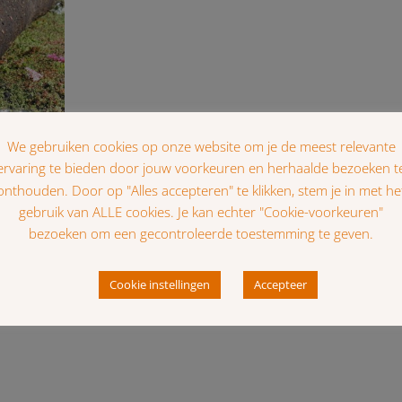
We gebruiken cookies op onze website om je de meest relevante
f 300)
ervaring te bieden door jouw voorkeuren en herhaalde bezoeken t
onthouden. Door op "Alles accepteren" te klikken, stem je in met he
gebruik van ALLE cookies. Je kan echter "Cookie-voorkeuren"
bezoeken om een gecontroleerde toestemming te geven.
←
1
2
3
→
Cookie instellingen
Accepteer