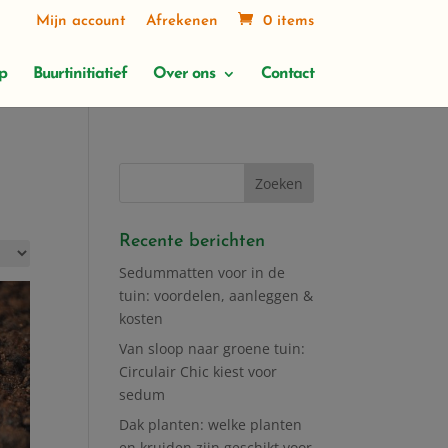
Mijn account
Afrekenen
0 items
p
Buurtinitiatief
Over ons
Contact
Recente berichten
Sedummatten voor in de
tuin: voordelen, aanleggen &
kosten
Van sloop naar groene tuin:
Circulair Chic kiest voor
sedum
Dak planten: welke planten
en kruiden zijn geschikt voor