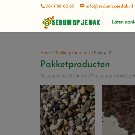
06-11 88 62 60
info@sedumopjedak.nl
Laten aan
Home
/
Pakketproducten
/ Pagina 2
Pakketproducten
Resultaat 10–18 van de 27 resultaten wordt g