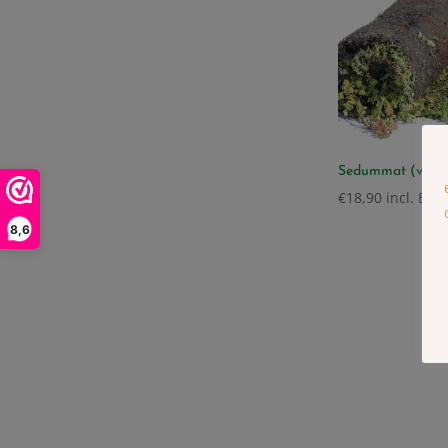
Sedummat (vana
€
18,90
incl. BTW
8,6