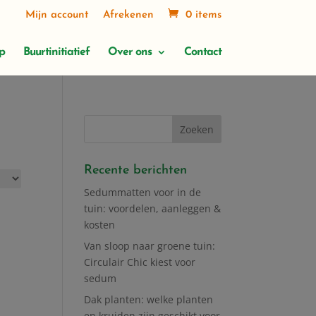
Mijn account
Afrekenen
0 items
p
Buurtinitiatief
Over ons
Contact
Recente berichten
Sedummatten voor in de
tuin: voordelen, aanleggen &
kosten
Van sloop naar groene tuin:
Circulair Chic kiest voor
sedum
Dak planten: welke planten
en kruiden zijn geschikt voor