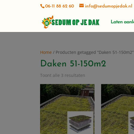
06-11 88 62 60
info@sedumopjedak.nl
Laten aan
Home
/ Producten getagged “Daken 51-150m2”
Daken 51-150m2
Toont alle 3 resultaten