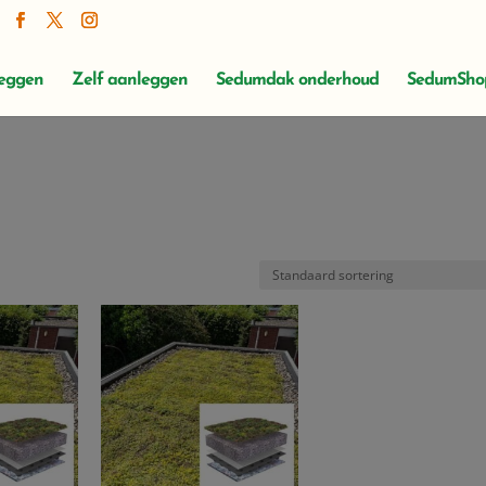
leggen
Zelf aanleggen
Sedumdak onderhoud
SedumSho