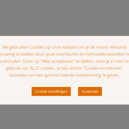
We gebruiken cookies op onze website om je de meest relevante
ervaring te bieden door jouw voorkeuren en herhaalde bezoeken t
onthouden. Door op "Alles accepteren" te klikken, stem je in met he
gebruik van ALLE cookies. Je kan echter "Cookie-voorkeuren"
bezoeken om een gecontroleerde toestemming te geven.
Cookie instellingen
Accepteer