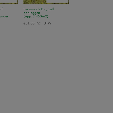
lf
Sedumdak Bio, zelf
aanleggen
zonder
(opp. 51-150m2)
€
61,00
incl. BTW