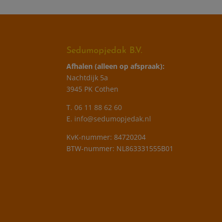
Sedumopjedak B.V.
Afhalen (alleen op afspraak):
Nachtdijk 5a
3945 PK Cothen
T.
06 11 88 62 60
E.
info@sedumopjedak.nl
KvK-nummer: 84720204
BTW-nummer: NL863331555B01