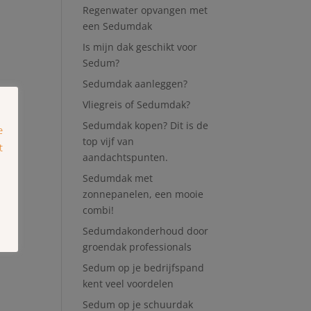
Regenwater opvangen met
een Sedumdak
Is mijn dak geschikt voor
Sedum?
Sedumdak aanleggen?
Vliegreis of Sedumdak?
Sedumdak kopen? Dit is de
e
top vijf van
t
aandachtspunten.
Sedumdak met
zonnepanelen, een mooie
combi!
Sedumdakonderhoud door
groendak professionals
Sedum op je bedrijfspand
kent veel voordelen
Sedum op je schuurdak