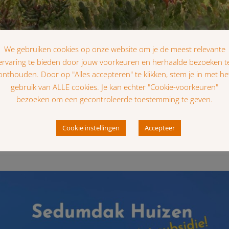
t
er fijn en kundig bedrijf. Bij mijn ouders tweemaal een mooi groe
zijn afspraken na, personeel is beleefd en vriendelijk. Reindert va