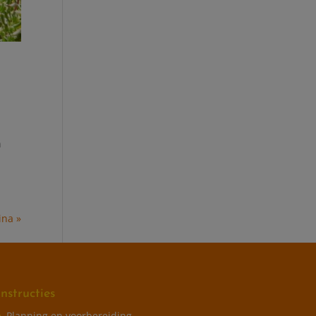
n
ina »
Instructies
Planning en voorbereiding