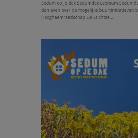
Sedum op je dak Sedumdak Leersum Sedumdak 
dan even over de mogelijke buurtinitiatieven bij 
Hoogheemraadschap De Stichtse...