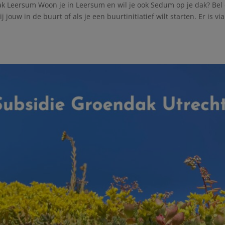
Leersum Woon je in Leersum en wil je ook Sedum op je dak? Bel
jouw in de buurt of als je een buurtinitiatief wilt starten. Er is via