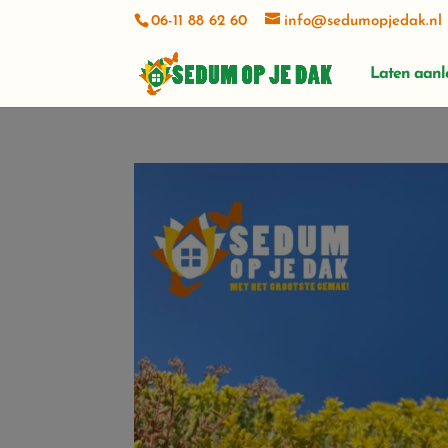
06-11 88 62 60
info@sedumopjedak.nl
Laten aan