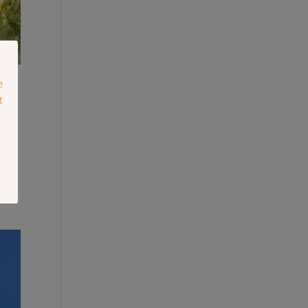
ndak
n