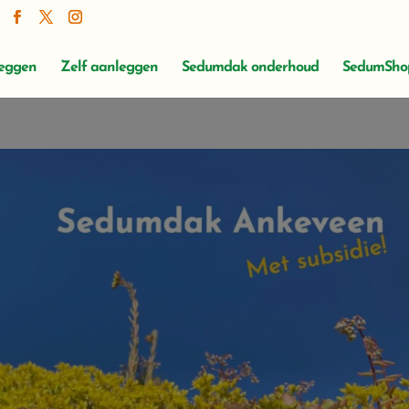
leggen
Zelf aanleggen
Sedumdak onderhoud
SedumSho