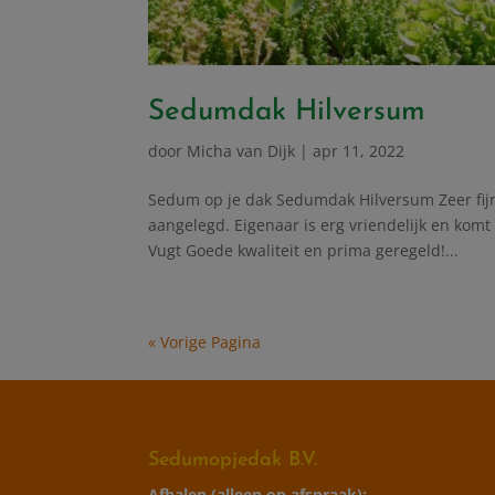
Sedumdak Hilversum
door
Micha van Dijk
|
apr 11, 2022
Sedum op je dak Sedumdak Hilversum Zeer fijn
aangelegd. Eigenaar is erg vriendelijk en komt 
Vugt Goede kwaliteit en prima geregeld!...
« Vorige Pagina
Sedumopjedak B.V.
Afhalen (alleen op afspraak):