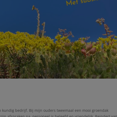
 kundig bedrijf. Bij mijn ouders tweemaal een mooi groendak
zijn afspraken na, personeel is beleefd en vriendelijk. Reindert va