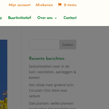
Mijn account
Afrekenen
0 items
p
Buurtinitiatief
Over ons
Contact
Recente berichten
Sedummatten voor in de
tuin: voordelen, aanleggen &
kosten
Van sloop naar groene tuin:
Circulair Chic kiest voor
sedum
Dak planten: welke planten
en kruiden zijn geschikt voor