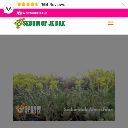
×
164
Reviews
06-11 88 62 60
info@sedumopjedak.nl
8,6